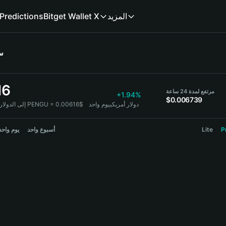
Predictions
Bitget Wallet X
المزيد
س
16
مرتفع لمدة 24 ساعة
+1.94%
$0.006739
1 PENGU = 0.00616$ دولار أمريكي
يوم واحد
إلى الدولار ا:
يوم واحد
أسبوع واحد
Lite
P