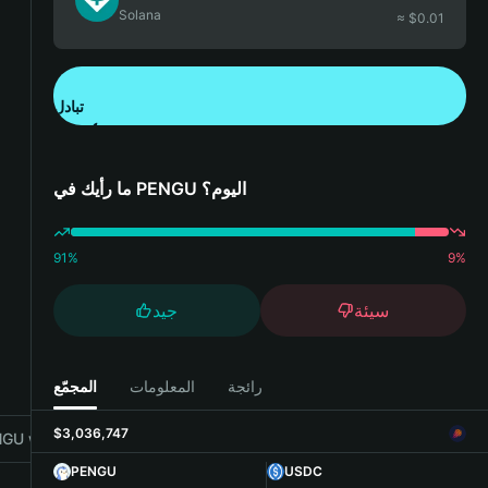
Solana
≈ $
0.01
تبادل
تنزيل تطبيق محفظة Bitget
ما رأيك في PENGU اليوم؟
91
%
9
%
سيئة
جيد
رائجة
المعلومات
المجمّع
$3,036,747
GU with Bitget Wallet
PENGU
USDC