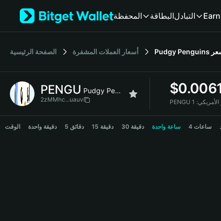
English
المحفظة
البطاقة
التبادل
Earn
日本語
Tiếng Việt
Русский
الصفحة الرئيسية
أسعار العملات المشفرة
Pudgy Penguins
عر
Español (Latinoamérica)
Türkçe
Italiano
$
0.006
PENGU
Français
Pudgy Penguins
Deutsch
2zMMhc...uauv
PENGU لأمريكي
简体中文
PENGU Price Chart
繁體中文
4 ساعات
ساعة واحدة
30 دقيقة
15 دقيقة
5 دقائق
دقيقة واحدة
الوقت
Português (Portugal)
Bahasa Indonesia
ภาษาไทย
हिन्दी
বাংলা
Español
Português (Brasil)
Español (Argentina)