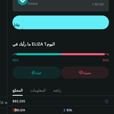
Solana
≈ $
0.00
تبادل
تنزيل تطبيق محفظة Bitget
ما رأيك في ELIZA اليوم؟
50
%
50
%
سيئة
جيد
رائجة
المعلومات
المجمّع
$92,235
A with Bitget Wallet
ELIZA
SOL