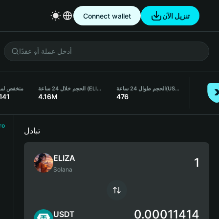
تنزيل الآن
Connect wallet
(USDT)
الحجم طوال 24 ساعة
الحجم خلال 24 ساعة (ELIZA)
منخفض لمدة 24 
141
4.16M
476
ro
تبادل
ELIZA
Solana
0.00011414
USDT