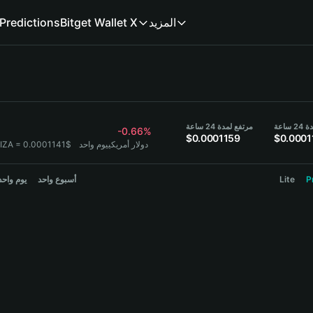
المزيد
Bitget Wallet X
Predictions
ساعة
مرتفع لمدة 24 ساعة
-0.66%
$0.0001159
$0.0001
1 ELIZA = 0.0001141$ دولار أمريكي
يوم واحد
P
Lite
أسبوع واحد
يوم واحد