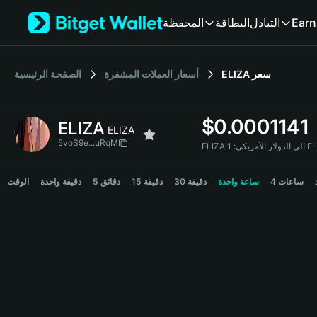
English
Earn
التبادل
البطاقة
المحفظة
日本語
Tiếng Việt
Русский
سعر
ELIZA
أسعار العملات المشفرة
الصفحة الرئيسية
Español (Latinoamérica)
Türkçe
Italiano
$
0.0001141
ELIZA
Français
ELIZA
Deutsch
5voS9e...uRqM
ELIZA إلى الدولار الأمريكي:
简体中文
ELIZA Price Chart
繁體中文
4 ساعات
ساعة واحدة
30 دقيقة
15 دقيقة
5 دقائق
دقيقة واحدة
الوقت
Português (Portugal)
Bahasa Indonesia
ภาษาไทย
हिन्दी
বাংলা
Español
Português (Brasil)
Español (Argentina)