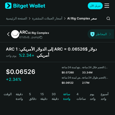
English
تنزيل الآن
日本語
Tiếng Việt
سعر
AI Rig Complex
أسعار العملات المشفرة
الصفحة الرئيسية
Русский
Español (Latinoamérica)
ARC
AI Rig Complex
Türkçe
المخاطر
61V8vB...pump
Italiano
Français
ARC إلى الدولار الأمريكي:
1 ARC = 0.06526$ دولار
Deutsch
أمريكي
+2.34%
يوم واحد
简体中文
繁體中文
الحجم خلال 24 ساعة (ARC)
مرتفع لمدة 24 ساعة
Português (Portugal)
$
0.06526
$
0.07260
33.34M
Bahasa Indonesia
(USDT)
الحجم طوال 24 ساعة
منخفض لمدة 24 ساعة
+2.34%
ภาษาไทย
$
0.06122
2.17M
हिन्दी
ARC Price Chart
أسبوع
يوم
4
ساعة
30
15
5
دقيقة
الوقت
বাংলা
واحد
واحد
ساعات
واحدة
دقيقة
دقيقة
دقائق
واحدة
Español
Português (Brasil)
Español (Argentina)