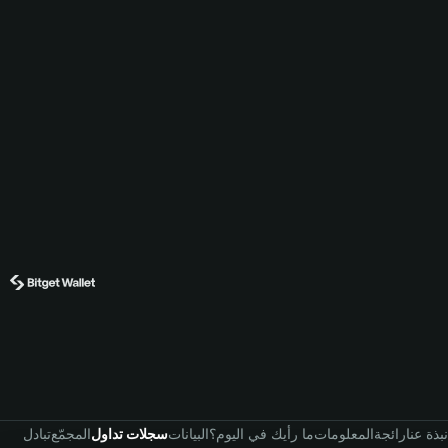
نبذة عنا
رائجة
المعلومات
ما رأيك في اليوم؟
البيانات
سجلات تداول
المجمّع
تبادل