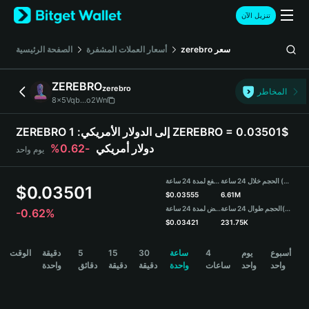
English
تنزيل الآن
日本語
Tiếng Việt
الصفحة الرئيسية
أسعار العملات المشفرة
zerebro
سعر
Русский
Español (Latinoamérica)
ZEREBRO
zerebro
Türkçe
المخاطر
8x5Vqb...o2Wn
Italiano
Français
1 ZEREBRO = 0.03501$
ZEREBRO إلى الدولار الأمريكي:
Deutsch
-0.62%
دولار أمريكي
يوم واحد
简体中文
繁體中文
الحجم خلال 24 ساعة (ZEREBRO)
مرتفع لمدة 24 ساعة
Português (Portugal)
$
0.03501
$
0.03555
6.61M
Bahasa Indonesia
منخفض لمدة 24 ساعة
الحجم طوال 24 ساعة
(USDT)
-0.62%
ภาษาไทย
$
0.03421
231.75K
हिन्दी
ZEREBRO Price Chart
الوقت
دقيقة
5
15
30
ساعة
4
يوم
أسبوع
বাংলা
واحد
واحد
ساعات
واحدة
دقيقة
دقيقة
دقائق
واحدة
Español
Português (Brasil)
Español (Argentina)