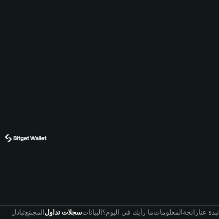
نبذة عنا
رائجة
المعلومات
ما رأيك في اليوم؟
البيانات
سجلات تداول
المجمّع
تبادل