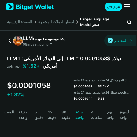
English
تنزيل الآن
日本語
Tiếng Việt
Large Language
أسعار العملات المشفرة
الصفحة الرئيسية
سعر
Model
Русский
Español (Latinoamérica)
LLM
Large Language Model
Türkçe
المخاطر
98mb39...pump
Italiano
Français
LLM إلى الدولار الأمريكي:
1 LLM = 0.0001058$ دولار
Deutsch
أمريكي
+1.32%
يوم واحد
简体中文
繁體中文
الحجم خلال 24 ساعة (LLM)
مرتفع لمدة 24 ساعة
Português (Portugal)
$
0.0001058
$
0.0001065
53.24K
Bahasa Indonesia
(USDT)
الحجم طوال 24 ساعة
منخفض لمدة 24 ساعة
+1.32%
ภาษาไทย
$
0.0001044
5.63
हिन्दी
LLM Price Chart
أسبوع
يوم
4
ساعة
30
15
5
دقيقة
الوقت
বাংলা
واحد
واحد
ساعات
واحدة
دقيقة
دقيقة
دقائق
واحدة
Español
Português (Brasil)
Español (Argentina)