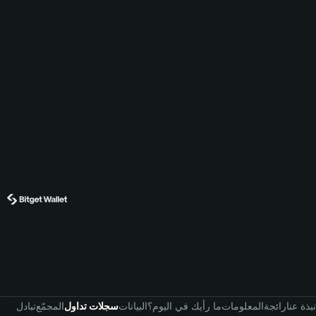
نبذة عنا
رائجة
المعلومات
ما رأيك في اليوم؟
البيانات
سجلات تداول
المجمّع
تبادل