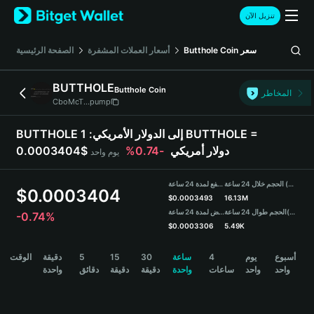
English
تنزيل الآن
日本語
Tiếng Việt
سعر
Butthole Coin
أسعار العملات المشفرة
الصفحة الرئيسية
Русский
Español (Latinoamérica)
BUTTHOLE
Butthole Coin
Türkçe
المخاطر
CboMcT...pump
Italiano
Français
BUTTHOLE إلى الدولار الأمريكي:
1 BUTTHOLE =
Deutsch
0.0003404$ دولار أمريكي
-0.74%
يوم واحد
简体中文
繁體中文
الحجم خلال 24 ساعة (BUTTHOLE)
مرتفع لمدة 24 ساعة
Português (Portugal)
$
0.0003404
$
0.0003493
16.13M
Bahasa Indonesia
(USDT)
الحجم طوال 24 ساعة
منخفض لمدة 24 ساعة
-0.74%
ภาษาไทย
$
0.0003306
5.49K
हिन्दी
BUTTHOLE Price Chart
أسبوع
يوم
4
ساعة
30
15
5
دقيقة
الوقت
বাংলা
واحد
واحد
ساعات
واحدة
دقيقة
دقيقة
دقائق
واحدة
Español
Português (Brasil)
Español (Argentina)