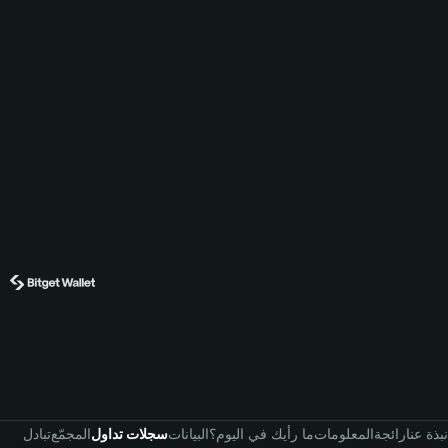
نبذة عنا
رائجة
المعلومات
ما رأيك في اليوم؟
البيانات
سجلات تداول
المجمّع
تبادل