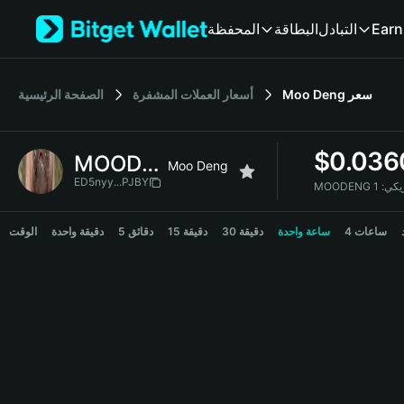
English
المحفظة
البطاقة
التبادل
Earn
日本語
Tiếng Việt
Русский
الصفحة الرئيسية
أسعار العملات المشفرة
Moo Deng
سعر
Español (Latinoamérica)
Türkçe
Italiano
$
0.036
MOODENG
Français
Moo Deng
Deutsch
ED5nyy...PJBY
MOODENG
简体中文
MOODENG Price Chart
繁體中文
4 ساعات
ساعة واحدة
30 دقيقة
15 دقيقة
5 دقائق
دقيقة واحدة
الوقت
Português (Portugal)
Bahasa Indonesia
ภาษาไทย
हिन्दी
বাংলা
Español
Português (Brasil)
Español (Argentina)