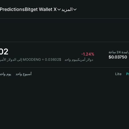
Predictions
Bitget Wallet X
المزيد
02
ة 24 ساعة
-1.24%
$0.03750
1 MOODENG = 0.03602$ دولار أمريكي
يوم واحد
 إلى الدولار الأمريكي:
يوم واحد
أسبوع واحد
Lite
P