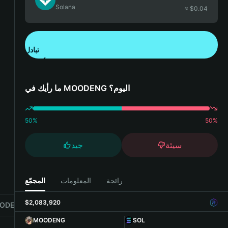
Solana
≈ $
0.04
تبادل
تنزيل تطبيق محفظة Bitget
ما رأيك في MOODENG اليوم؟
50
%
50
%
سيئة
جيد
رائجة
المعلومات
المجمّع
$2,083,920
DENG with Bitget Wallet
MOODENG
SOL