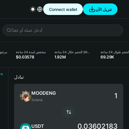
Connect wallet
تنزيل الآن
لحجم طوال 24 ساعة
الحجم خلال 24 ساعة (MOODENG)
منخفض لمدة 24 ساعة
مرتفع لمد
$0.03578
1.92M
69.29K
ro
تبادل
MOODENG
Solana
0.03602183
USDT