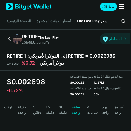
English
تنزيل الآن
日本語
Tiếng Việt
سعر
The Last Play
أسعار العملات المشفرة
الصفحة الرئيسية
Русский
Español (Latinoamérica)
RETIRE
The Last Play
Türkçe
المخاطر
zGh48J...pump
Italiano
Français
RETIRE إلى الدولار الأمريكي:
1 RETIRE = 0.002698$
Deutsch
دولار أمريكي
-6.72%
يوم واحد
简体中文
繁體中文
الحجم خلال 24 ساعة (RETIRE)
مرتفع لمدة 24 ساعة
Português (Portugal)
$
0.002698
$
0.00292
12.97M
Bahasa Indonesia
(USDT)
الحجم طوال 24 ساعة
منخفض لمدة 24 ساعة
-6.72%
ภาษาไทย
$
0.00261
35K
हिन्दी
RETIRE Price Chart
أسبوع
يوم
4
ساعة
30
15
5
دقيقة
الوقت
বাংলা
واحد
واحد
ساعات
واحدة
دقيقة
دقيقة
دقائق
واحدة
Español
Português (Brasil)
Español (Argentina)