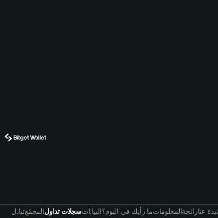
نبذة عنا
رائجة
المعلومات
ما رأيك في اليوم؟
البيانات
سجلات تداول
المجمّع
تبادل