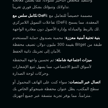
والتنفيذ منخفض التأخير لسولانا، مما يضمن معالجة
تداولاتك وتنبؤاتك بشكل فوري تقريباً.
مصممة خصيصاً للتعامل مع
تكامل سلس مع DeFi:
تفاعلات التمويل اللامركزي (DeFi) المعقدة، مما يسمح
لك بالربط والمبادلة وإدارة الأصول دون مغادرة الواجهة.
بنية تحتية أمنية معززة:
محمية بصندوق حماية المستخدم
بقيمة 300 مليون دولار، تضيف محفظة Bitget طبقة من
الأمان إلى تجربتك ذاتية الحفظ.
ميزات اجتماعية شاملة:
تم تحسين واجهة المحفظة
لأسواق التنبؤ الاجتماعي، مما يسهل تتبع الإشعارات
وحركات لوحة الصدارة.
اتصال عبر المنصات:
سواء كنت على الهاتف المحمول أو
سطح المكتب، يظل عنوان محفظة شينجوكو الخاص بك
متزامناً، مما يوفر تجربة متسقة عبر جميع أجهزتك.