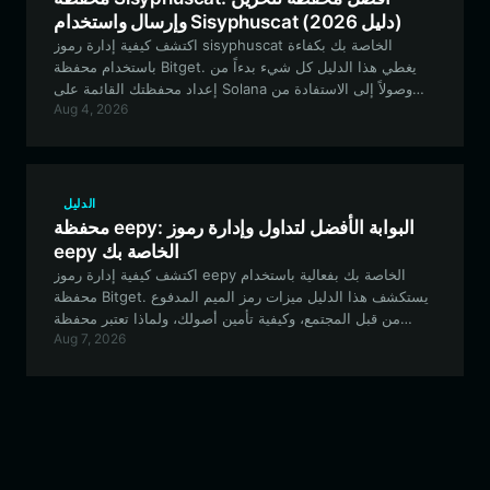
وإرسال واستخدام Sisyphuscat (دليل 2026)
اكتشف كيفية إدارة رموز sisyphuscat الخاصة بك بكفاءة
باستخدام محفظة Bitget. يغطي هذا الدليل كل شيء بدءاً من
إعداد محفظتك القائمة على Solana وصولاً إلى الاستفادة من
Aug 4, 2026
الميزات الفريدة لنظام sisyphuscat البيئي من أجل تفاعل آمن
وسلس مع عملات الميم.
الدليل
محفظة eepy: البوابة الأفضل لتداول وإدارة رموز
eepy الخاصة بك
اكتشف كيفية إدارة رموز eepy الخاصة بك بفعالية باستخدام
محفظة Bitget. يستكشف هذا الدليل ميزات رمز الميم المدفوع
من قبل المجتمع، وكيفية تأمين أصولك، ولماذا تعتبر محفظة
Aug 7, 2026
Bitget الخيار الأمثل لرحلتك في الأصول الثقافية القائمة على
EVM.