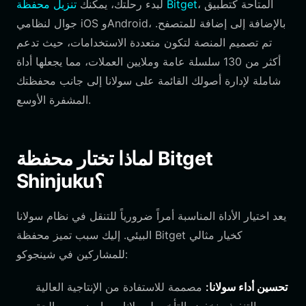
، المتاحة كتطبيق
تنزيل محفظة Bitget
لبدء رحلتك، يمكنك
جوال لنظامي iOS وAndroid، بالإضافة إلى إضافة للمتصفح.
تم تصميم المنصة لتكون متعددة الاستخدامات، حيث تدعم
أكثر من 130 سلسلة عامة وملايين العملات، مما يجعلها أداة
شاملة لإدارة أصولك القائمة على سولانا إلى جانب محفظتك
المشفرة الأوسع.
لماذا تختار محفظة Bitget
Shinjuku؟
يعد اختيار الأداة المناسبة أمراً ضرورياً للتنقل في نظام سولانا
البيئي. إليك سبب تميز محفظة Bitget كخيار مثالي
للمشاركين في شينجوكو:
تحسين أداء سولانا:
مصممة للاستفادة من الإنتاجية العالية