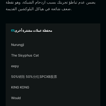
يضمن عدم تباطؤ تجربتك بسبب ازدحام الشبكة، وهو نقطة
ضعف شائعة في هياكل البلوكشين القديمة.
محفظة عملات مشفرة أخرى
Nurungji
The Sisyphus Cat
eepy
50%销毁 50%分红SPCXB股票
KING KONG
Would