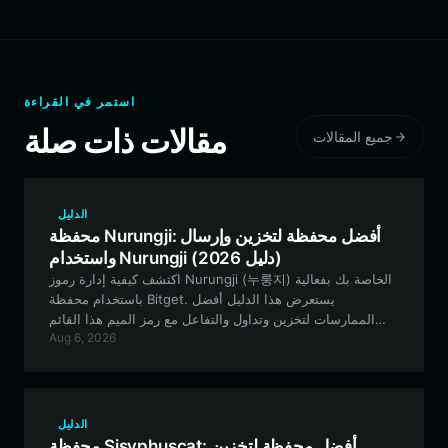
استمر في القراءة
مقالات ذات صلة
جميع المقالات
الدليل
محفظة Nurungji: أفضل محفظة لتخزين وإرسال
واستخدام Nurungji (دليل 2026)
اكتشف كيفية إدارة رموز Nurungji (누룽지) الخاصة بك بفعالية
باستخدام محفظة Bitget. يستعرض هذا الدليل أفضل
الممارسات لتخزين وتداول والتفاعل مع رمز الميم هذا القائم
Aug 6, 2026
على شبكة Solana بشكل آمن وفعال.
الدليل
محفظة Sisyphuscat: أفضل محفظة لتخزين