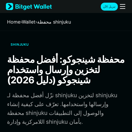
English
تنزيل الآن
日本語
Tiếng Việt
محفظة shinjuku
›
Wallet
›
Home
Русский
Español (Latinoamérica)
Türkçe
SHINJUKU
Italiano
Français
محفظة شينجوكو: أفضل محفظة
Deutsch
لتخزين وإرسال واستخدام
简体中文
繁體中文
شينجوكو (دليل 2026)
Português (Portugal)
Bahasa Indonesia
نزّل أفضل محفظة لـ shinjuku لتخزين shinjuku
ภาษาไทย
हिन्दी
وإرسالها واستخدامها. تعرّف على كيفية إنشاء
বাংলা
محفظة shinjuku والوصول إلى التطبيقات
Español
اللامركزية وإدارة shinjuku بأمان.
Português (Brasil)
Español (Argentina)