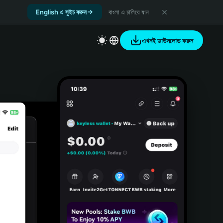
English এ সুইচ করুন
বাংলা এ চালিয়ে যান
এখনই ডাউনলোড করুন