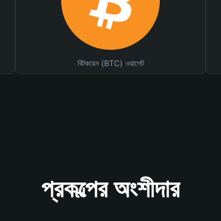
বিটকয়েন (BTC) ওয়ালেট
প্রকল্পের অংশীদার