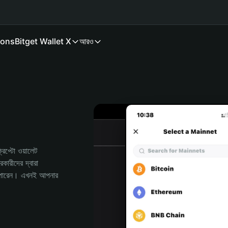
ions
Bitget Wallet X
আরও
প্টো ওয়ালেট 
রীদের দ্বারা 
পারেন। এখনই আপনার 