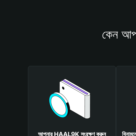
কেন আপ
আপনার HAAL9K সংরক্ষণ করুন
বিনাম