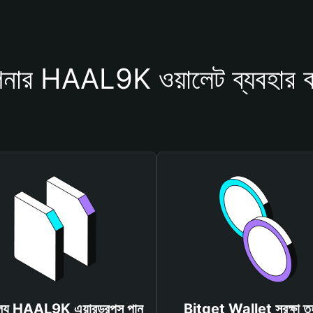
নার HAAL9K ওয়ালেট ব্যবহার ক
ূল্যে HAAL9K এয়ারড্রপস পান
Bitget Wallet সুরক্ষা ত