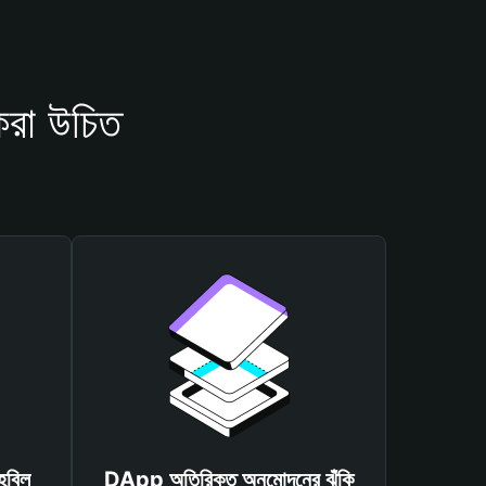
রা উচিত
হবিল
DApp অতিরিক্ত অনুমোদনের ঝুঁকি