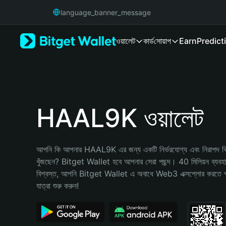
English
language_banner_message
日本語
Tiếng Việt
ওয়ালেট
কার্ড
সোয়াপ
Earn
Predict
Русский
Español (Latinoamérica)
Türkçe
Italiano
Français
Deutsch
HAAL9K ওয়ালেট
简体中文
繁體中文
Português (Portugal)
আপনি কি আপনার HAAL9K এর জন্য একটি নির্ভরযোগ্য এবং নিরাপদ ক্রি
Bahasa Indonesia
খুঁজছেন? Bitget Wallet হবে আপনার সেরা পছন্দ। 40 মিলিয়ন ব্যবহারকা
ภาษาไทย
বিশ্বস্ত, আপনি Bitget Wallet এ অবাধে Web3 এক্সপ্লোর করতে 
हिन्दी
যাত্রা শুরু করুন!
বাংলা
Español
Português (Brasil)
Español (Argentina)