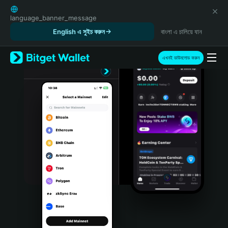
English
日本語
language_banner_message
Tiếng Việt
English এ সুইচ করুন
বাংলা এ চালিয়ে যান
Русский
Español (Latinoamérica)
এখনই ডাউনলোড করুন
Türkçe
Italiano
Français
Deutsch
简体中文
繁體中文
Português (Portugal)
Bahasa Indonesia
ภาษาไทย
हिन्दी
বাংলা
Español
Português (Brasil)
Español (Argentina)