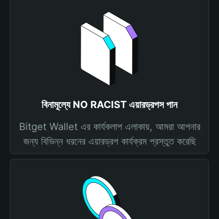
বিনামূল্যে NO RACIST এয়ারড্রপস পান
Bitget Wallet এর কার্যকলাপ এলাকায়, আমরা আপনার
জন্য বিভিন্ন ধরনের এয়ারড্রপ কার্যক্রম প্রস্তুত করেছি