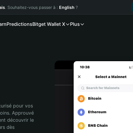
ais
. Souhaitez-vous passer à :
English
?
arn
Predictions
Bitget Wallet X
Plus
urisé pour vos 
oins. Approuvé 
nt découvrir le 
rs dès 