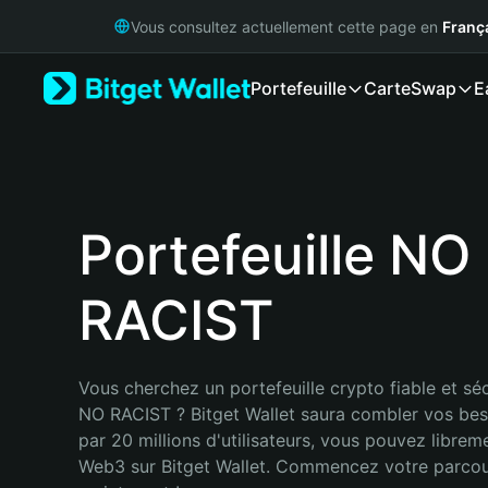
English
Vous consultez actuellement cette page en
Franç
日本語
Tiếng Việt
Portefeuille
Carte
Swap
E
Русский
Español (Latinoamérica)
Türkçe
Italiano
Français
Deutsch
Portefeuille NO
简体中文
繁體中文
RACIST
Português (Portugal)
Bahasa Indonesia
ภาษาไทย
हिन्दी
Vous cherchez un portefeuille crypto fiable et séc
বাংলা
NO RACIST ? Bitget Wallet saura combler vos bes
Español
par 20 millions d'utilisateurs, vous pouvez libreme
Português (Brasil)
Web3 sur Bitget Wallet. Commencez votre parcou
Español (Argentina)