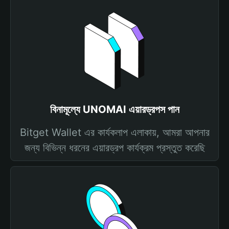
বিনামূল্যে UNOMAI এয়ারড্রপস পান
Bitget Wallet এর কার্যকলাপ এলাকায়, আমরা আপনার
জন্য বিভিন্ন ধরনের এয়ারড্রপ কার্যক্রম প্রস্তুত করেছি