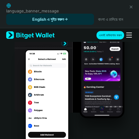
English
日本語
language_banner_message
Tiếng Việt
English এ সুইচ করুন
বাংলা এ চালিয়ে যান
Русский
Español (Latinoamérica)
এখনই ডাউনলোড করুন
Türkçe
Italiano
Français
Deutsch
简体中文
繁體中文
Português (Portugal)
Bahasa Indonesia
ภาษาไทย
हिन्दी
বাংলা
Español
Português (Brasil)
Español (Argentina)