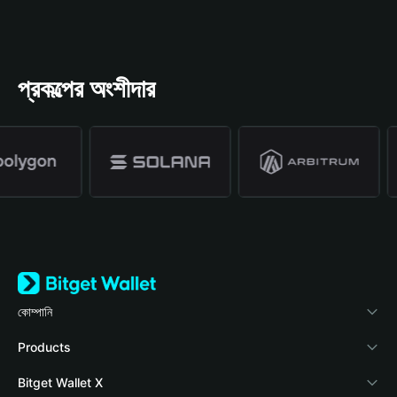
প্রকল্পের অংশীদার
কোম্পানি
Bitget Wallet সম্পর্কে
Products
ব্লগ
Crypto Card
Bitget Wallet X