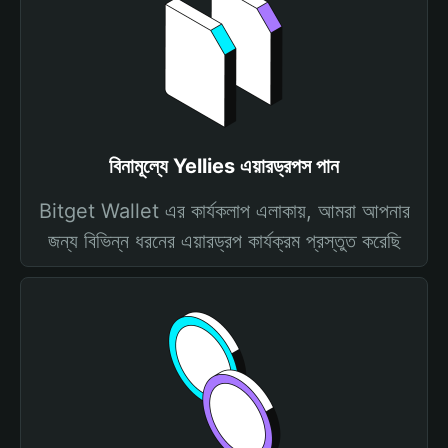
বিনামূল্যে Yellies এয়ারড্রপস পান
Bitget Wallet এর কার্যকলাপ এলাকায়, আমরা আপনার
জন্য বিভিন্ন ধরনের এয়ারড্রপ কার্যক্রম প্রস্তুত করেছি