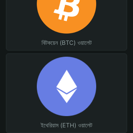
বিটকয়েন (BTC) ওয়ালেট
ইথেরিয়াম (ETH) ওয়ালেট