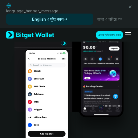
English
日本語
language_banner_message
Tiếng Việt
English এ সুইচ করুন
বাংলা এ চালিয়ে যান
Русский
Español (Latinoamérica)
এখনই ডাউনলোড করুন
Türkçe
Italiano
Français
Deutsch
简体中文
繁體中文
Português (Portugal)
Bahasa Indonesia
ภาษาไทย
हिन्दी
বাংলা
Español
Português (Brasil)
Español (Argentina)