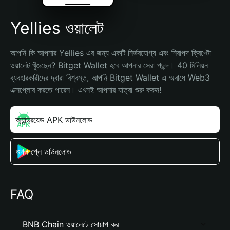
Yellies ওয়ালেট
আপনি কি আপনার Yellies এর জন্য একটি নির্ভরযোগ্য এবং নিরাপদ ক্রিপ্টো 
ওয়ালেট খুঁজছেন? Bitget Wallet হবে আপনার সেরা পছন্দ। 40 মিলিয়ন 
ব্যবহারকারীদের দ্বারা বিশ্বস্ত, আপনি Bitget Wallet এ অবাধে Web3 
এক্সপ্লোর করতে পারেন। এখনই আপনার যাত্রা শুরু করুন!
অ্যান্ড্রয়েড APK ডাউনলোড
গুগল প্লে ডাউনলোড
FAQ
BNB Chain ওয়ালেটে সোয়াপ কর