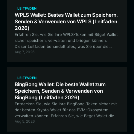
LEITFADEN
WPLS Wallet: Bestes Wallet zum Speichern,
Senden & Verwenden von WPLS (Leitfaden
2026)
Erfahren Sie, wie Sie Ihre WPLS-Token mit Bitget Wallet
sicher speichern, verwalten und bridgen können.
Dieser Leitfaden behandelt alles, was Sie über die
Aug 7, 2026
Navigation im Ethereum-PulseChain-Ökosystem mit der
richtigen Infrastruktur wissen müssen.
LEITFADEN
BingBong Wallet: Die beste Wallet zum
Speichern, Senden & Verwenden von
BingBong (Leitfaden 2026)
Entdecken Sie, wie Sie Ihre BingBong-Token sicher mit
der besten Krypto-Wallet für das EVM-Ökosystem
verwalten können. Erfahren Sie, wie Bitget Wallet die
Aug 5, 2026
wesentlichen Funktionen bietet, um die Volatilität von
Community-getriebenen Meme-Coins zu meistern.