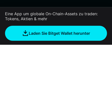
Eine App um globale On-Chain-Assets zu traden:
Tokens, Aktien & mehr
Laden Sie Bitget Wallet herunter
Unternehmen
Über Bitget Wallet
Products