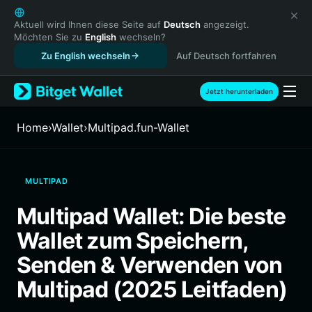
English
日本語
Aktuell wird Ihnen diese Seite auf
Deutsch
angezeigt.
Möchten Sie zu
English
wechseln?
Tiếng Việt
Zu English wechseln
Auf Deutsch fortfahren
Русский
Español (Latinoamérica)
Türkçe
Jetzt herunterladen
Italiano
Français
Home
›
Wallet
›
Multipad.fun-Wallet
Deutsch
简体中文
繁體中文
MULTIPAD
Português (Portugal)
Bahasa Indonesia
Multipad Wallet: Die beste
ภาษาไทย
Wallet zum Speichern,
हिन्दी
বাংলা
Senden & Verwenden von
Español
Multipad (2025 Leitfaden)
Português (Brasil)
Español (Argentina)