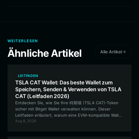
WEITERLESEN
Ähnliche Artikel
Alle Artikel
LEITFADEN
TSLA CAT Wallet: Das beste Wallet zum
Speichern, Senden & Verwenden von TSLA
CAT (Leitfaden 2026)
Entdecken Sie, wie Sie Ihre 特斯喵 (TSLA CAT)-Token
sicher mit Bitget Wallet verwalten können. Dieser
Leitfaden erläutert, warum eine EVM-kompatible Wallet
Aug 8, 2026
für die Navigation in der Welt der Meme-Token
unerlässlich ist, und bietet eine Schritt-für-Schritt-
Anleitung für den Einstieg.