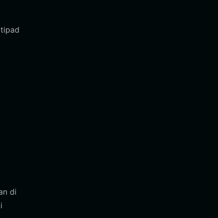
ltipad
an di
i