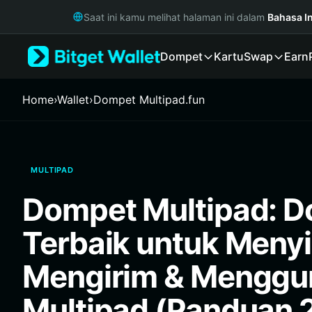
English
Saat ini kamu melihat halaman ini dalam
Bahasa I
日本語
Tiếng Việt
Dompet
Kartu
Swap
Earn
Русский
Español (Latinoamérica)
Türkçe
Home
›
Wallet
›
Dompet Multipad.fun
Italiano
Français
Deutsch
简体中文
MULTIPAD
繁體中文
Português (Portugal)
Dompet Multipad: 
Bahasa Indonesia
ภาษาไทย
Terbaik untuk Meny
हिन्दी
বাংলা
Mengirim & Menggu
Español
Português (Brasil)
Multipad (Panduan 
Español (Argentina)