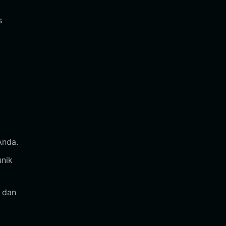
s
Anda.
unik
s dan