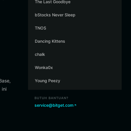
The Last Goodbye
bStocks Never Sleep
TNOS
Dancing Kittens
chalk
Wonka0x
Base,
Young Peezy
ini
BUTUH BANTUAN?
service@bitget.com