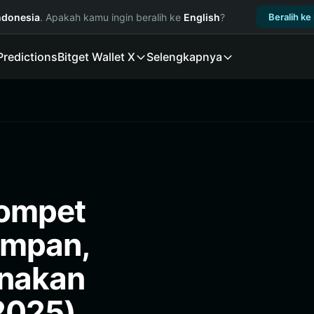
ndonesia
. Apakah kamu ingin beralih ke
English
?
Beralih ke
Predictions
Bitget Wallet X
Selengkapnya
Dompet
impan,
nakan
2025)