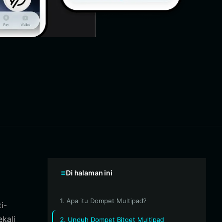
Di halaman ini
1. Apa itu Dompet Multipad?
i-
ekali
2. Unduh Dompet Bitget Multipad