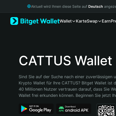
English
Aktuell wird Ihnen diese Seite auf
Deutsch
angeze
日本語
Tiếng Việt
Wallet
Karte
Swap
Earn
Pr
Русский
Español (Latinoamérica)
Türkçe
Italiano
Français
Deutsch
CATTUS Wallet
简体中文
繁體中文
Português (Portugal)
Sind Sie auf der Suche nach einer zuverlässigen u
Bahasa Indonesia
Krypto Wallet für Ihre CATTUS? Bitget Wallet ist d
ภาษาไทย
40 Millionen Nutzer vertrauen darauf, dass Sie We
हिन्दी
Wallet frei erkunden können. Beginnen Sie jetzt Ih
বাংলা
Español
Português (Brasil)
Español (Argentina)