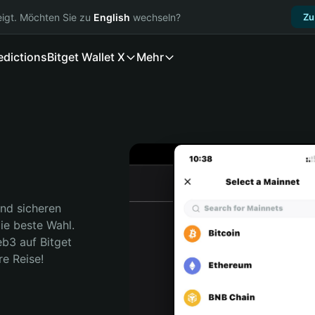
igt. Möchten Sie zu
English
wechseln?
Zu
edictions
Bitget Wallet X
Mehr
nd sicheren 
ie beste Wahl. 
b3 auf Bitget 
re Reise!