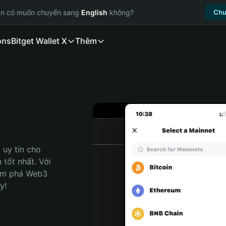
ạn có muốn chuyển sang
English
không?
Chu
ons
Bitget Wallet X
Thêm
uy tín cho 
tốt nhất. Với 
ám phá Web3 
y!