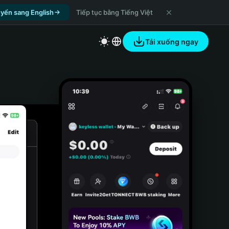
yển sang English
Tiếp tục bằng Tiếng Việt
Tải xuống ngay