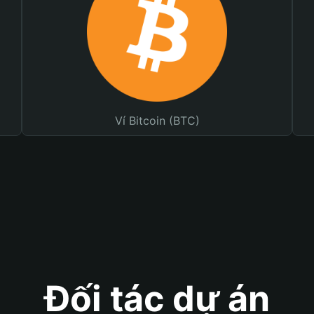
Ví Bitcoin (BTC)
Đối tác dự án