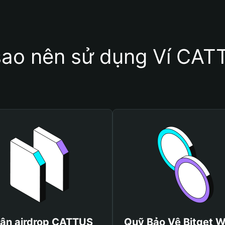
sao nên sử dụng Ví CA
ận airdrop CATTUS
Quỹ Bảo Vệ Bitget W