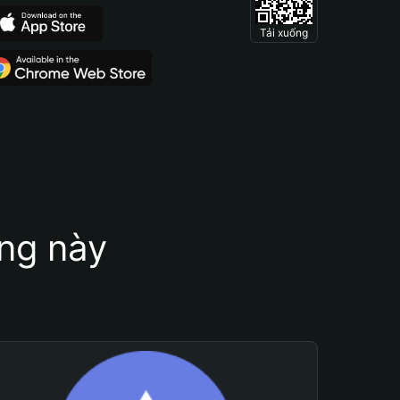
Tải xuống
ung này