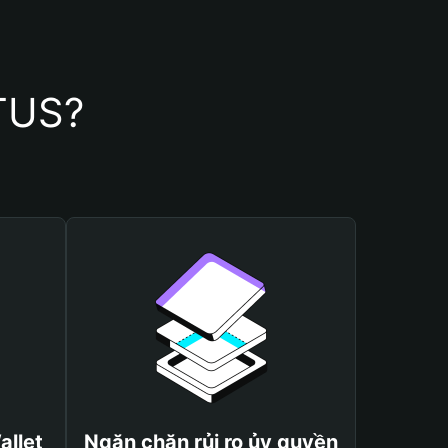
TTUS?
allet
Ngăn chặn rủi ro ủy quyền