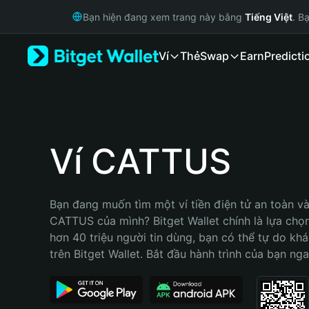
English
Bạn hiện đang xem trang này bằng
Tiếng Việt
. B
日本語
Tiếng Việt
Ví
Thẻ
Swap
Earn
Predicti
Русский
Español (Latinoamérica)
Türkçe
Italiano
Français
Deutsch
Ví CATTUS
简体中文
繁體中文
Português (Portugal)
Bạn đang muốn tìm một ví tiền điện tử an toàn và 
Bahasa Indonesia
CATTUS của mình? Bitget Wallet chính là lựa chọn 
ภาษาไทย
hơn 40 triệu người tin dùng, bạn có thể tự do kh
हिन्दी
trên Bitget Wallet. Bắt đầu hành trình của bạn nga
বাংলা
Español
Português (Brasil)
Español (Argentina)