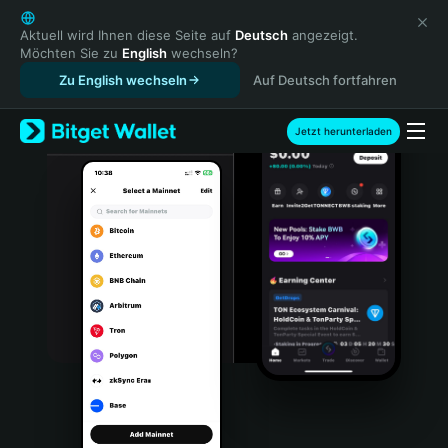
English
日本語
Aktuell wird Ihnen diese Seite auf
Deutsch
angezeigt.
Möchten Sie zu
English
wechseln?
Tiếng Việt
Zu English wechseln
Auf Deutsch fortfahren
Русский
Español (Latinoamérica)
Türkçe
Jetzt herunterladen
Italiano
Français
Deutsch
简体中文
繁體中文
Português (Portugal)
Bahasa Indonesia
ภาษาไทย
हिन्दी
বাংলা
Español
Português (Brasil)
Español (Argentina)