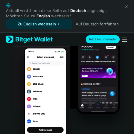
English
日本語
Aktuell wird Ihnen diese Seite auf
Deutsch
angezeigt.
Möchten Sie zu
English
wechseln?
Tiếng Việt
Zu English wechseln
Auf Deutsch fortfahren
Русский
Español (Latinoamérica)
Türkçe
Jetzt herunterladen
Italiano
Français
Deutsch
简体中文
繁體中文
Português (Portugal)
Bahasa Indonesia
ภาษาไทย
हिन्दी
বাংলা
Español
Português (Brasil)
Español (Argentina)