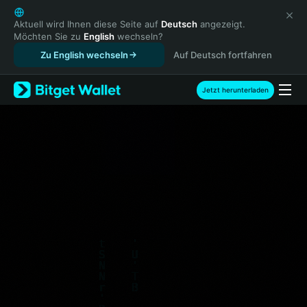
English
日本語
Aktuell wird Ihnen diese Seite auf
Deutsch
angezeigt.
Möchten Sie zu
English
wechseln?
Tiếng Việt
Agent Economy Hackathon
$30,000 Prize Pool
Zu English wechseln
Auf Deutsch fortfahren
Русский
Join Now
Español (Latinoamérica)
Türkçe
Jetzt herunterladen
Italiano
Français
Deutsch
简体中文
繁體中文
Português (Portugal)
Bahasa Indonesia
ภาษาไทย
हिन्दी
বাংলা
Español
Português (Brasil)
Español (Argentina)