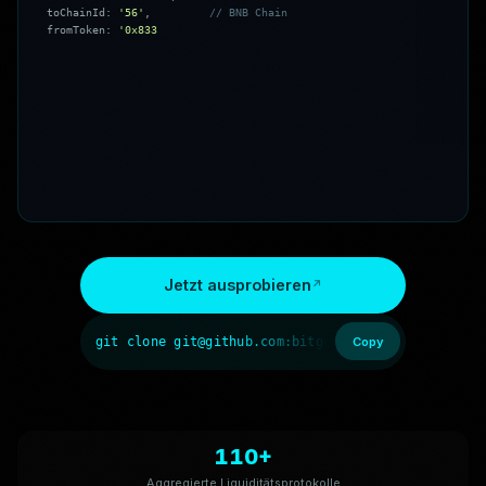
t
o
C
h
a
i
n
I
d
:
'
5
6
'
,
/
/
B
N
B
C
h
a
i
n
f
r
o
m
T
o
k
e
n
:
'
0
x
8
3
3
5
8
9
f
C
D
6
e
D
b
6
E
0
8
f
4
c
7
C
3
2
D
4
f
7
1
b
5
4
b
d
A
0
2
9
1
3
'
,
/
/
U
S
D
C
t
o
T
o
k
e
n
:
'
0
x
5
5
d
3
9
8
3
2
6
f
9
9
0
5
9
f
F
7
7
5
4
8
5
2
4
6
9
9
9
0
2
7
B
3
1
9
7
9
5
5
'
,
/
Jetzt ausprobieren
git clone git@github.com:bitget-wallet-ai-lab/bit
Copy
110+
Aggregierte Liquiditätsprotokolle