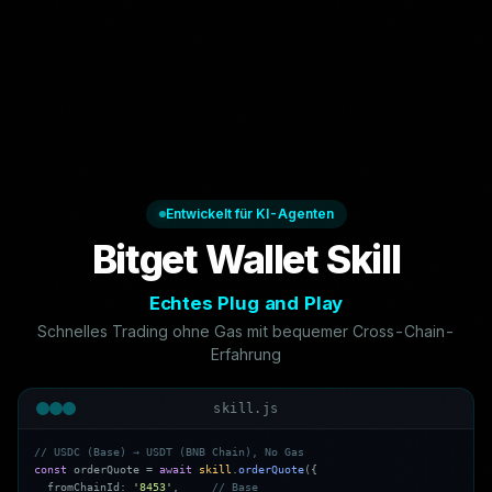
Entwickelt für KI-Agenten
Bitget Wallet Skill
Echtes Plug and Play
Schnelles Trading ohne Gas mit bequemer Cross-Chain-
Erfahrung
skill.js
/
/
U
S
D
C
(
B
a
s
e
)
→
U
S
D
T
(
B
N
B
C
h
a
i
n
)
,
N
o
G
a
s
c
o
n
s
t
o
r
d
e
r
Q
u
o
t
e
=
a
w
a
i
t
s
k
i
l
l
.
o
r
d
e
r
Q
u
o
t
e
(
{
f
r
o
m
C
h
a
i
n
I
d
:
'
8
4
5
3
'
,
/
/
B
a
s
e