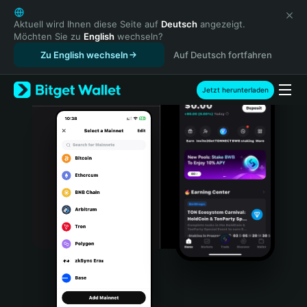
English
日本語
Aktuell wird Ihnen diese Seite auf
Deutsch
angezeigt.
Möchten Sie zu
English
wechseln?
Tiếng Việt
Zu English wechseln
Auf Deutsch fortfahren
Русский
Español (Latinoamérica)
Türkçe
Jetzt herunterladen
Italiano
Français
Deutsch
简体中文
繁體中文
Português (Portugal)
Bahasa Indonesia
ภาษาไทย
हिन्दी
বাংলা
Español
Português (Brasil)
Español (Argentina)