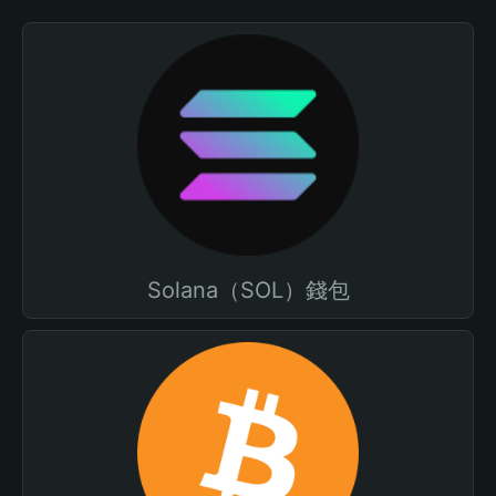
Solana（SOL）錢包