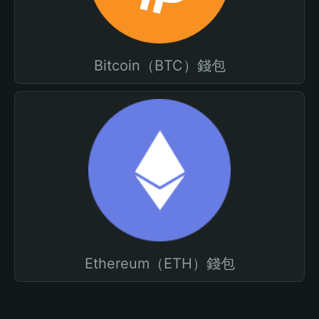
Bitcoin（BTC）錢包
Ethereum（ETH）錢包