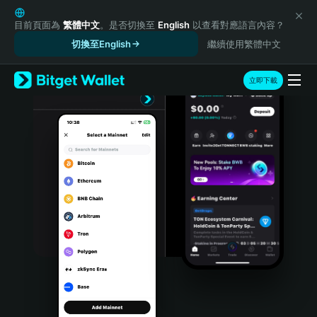
English
日本語
目前頁面為
繁體中文
。是否切換至
English
以查看對應語言內容？
Tiếng Việt
切換至English
繼續使用繁體中文
Русский
Español (Latinoamérica)
立即下載
Türkçe
Italiano
Français
Deutsch
简体中文
繁體中文
Português (Portugal)
Bahasa Indonesia
ภาษาไทย
हिन्दी
বাংলা
Español
Português (Brasil)
Español (Argentina)