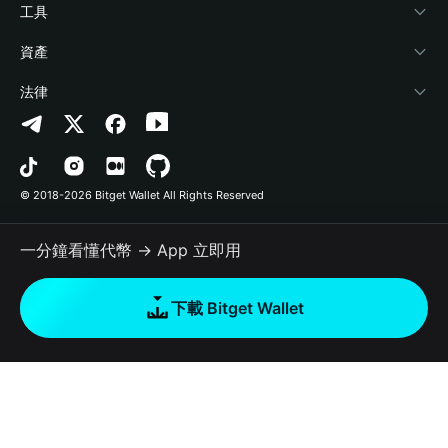
加密資訊
Payfi Crypto
連接錢包
風險保障基金
工具
幫助中心
Crypto Swap API
Bitget Wallet Pay
安全防護技術
快捷買幣
資產
‌聯繫我們
Altcoin Season Index
合作上架
授權檢測
Arbitrum
法律
品牌資源
Prediction Markets
合約檢測
Avalanche
隱私協議
工作機會
DApp
批次轉帳
Bitcoin
用戶使用協議
© 2018-2026 Bitget Wallet All Rights Reserved
官方渠道驗證
Trade
BNB Chain
Risk Disclosure
一分鐘看懂代幣 → App 立即用
RWA
Polygon
如何購買加密貨幣
下載 Bitget Wallet