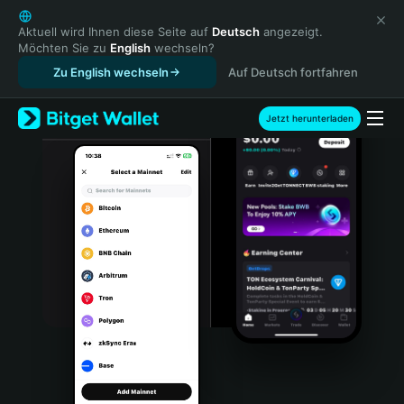
English
日本語
Aktuell wird Ihnen diese Seite auf
Deutsch
angezeigt.
Möchten Sie zu
English
wechseln?
Tiếng Việt
Zu English wechseln
Auf Deutsch fortfahren
Русский
Español (Latinoamérica)
Türkçe
Jetzt herunterladen
Italiano
Français
Deutsch
简体中文
繁體中文
Português (Portugal)
Bahasa Indonesia
ภาษาไทย
हिन्दी
বাংলা
Español
Português (Brasil)
Español (Argentina)