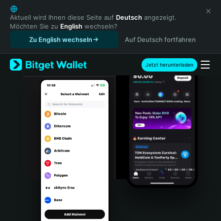
English
日本語
Aktuell wird Ihnen diese Seite auf
Deutsch
angezeigt.
Möchten Sie zu
English
wechseln?
Tiếng Việt
Zu English wechseln
Auf Deutsch fortfahren
Русский
Español (Latinoamérica)
Türkçe
Jetzt herunterladen
Italiano
Français
Deutsch
简体中文
繁體中文
Português (Portugal)
Bahasa Indonesia
ภาษาไทย
हिन्दी
বাংলা
Español
Português (Brasil)
Español (Argentina)