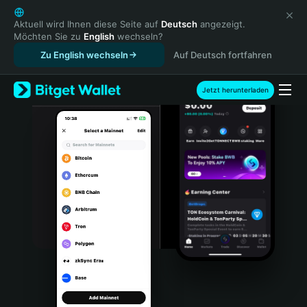
English
日本語
Aktuell wird Ihnen diese Seite auf
Deutsch
angezeigt.
Möchten Sie zu
English
wechseln?
Tiếng Việt
Zu English wechseln
Auf Deutsch fortfahren
Русский
Español (Latinoamérica)
Türkçe
Jetzt herunterladen
Italiano
Français
Deutsch
简体中文
繁體中文
Português (Portugal)
Bahasa Indonesia
ภาษาไทย
हिन्दी
বাংলা
Español
Português (Brasil)
Español (Argentina)