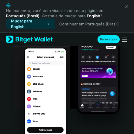
English
日本語
No momento, você está visualizando esta página em
Português (Brasil)
. Gostaria de mudar para
English
?
Tiếng Việt
Mudar para
Continuar em Português (Brasil)
Русский
English
Español (Latinoamérica)
Türkçe
Baixe agora
Italiano
Français
Deutsch
简体中文
繁體中文
Português (Portugal)
Bahasa Indonesia
ภาษาไทย
हिन्दी
বাংলা
Español
Português (Brasil)
Español (Argentina)