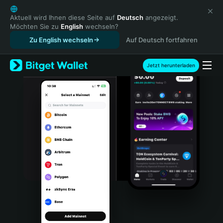
English
日本語
Aktuell wird Ihnen diese Seite auf
Deutsch
angezeigt.
Möchten Sie zu
English
wechseln?
Tiếng Việt
Zu English wechseln
Auf Deutsch fortfahren
Русский
Español (Latinoamérica)
Türkçe
Jetzt herunterladen
Italiano
Français
Deutsch
简体中文
繁體中文
Português (Portugal)
Bahasa Indonesia
ภาษาไทย
हिन्दी
বাংলা
Español
Português (Brasil)
Español (Argentina)