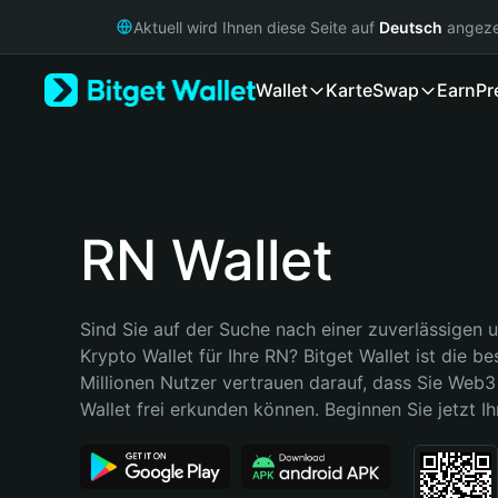
English
Aktuell wird Ihnen diese Seite auf
Deutsch
angeze
日本語
Tiếng Việt
Wallet
Karte
Swap
Earn
Pr
Русский
Español (Latinoamérica)
Türkçe
Italiano
Français
Deutsch
RN Wallet
简体中文
繁體中文
Português (Portugal)
Sind Sie auf der Suche nach einer zuverlässigen u
Bahasa Indonesia
Krypto Wallet für Ihre RN? Bitget Wallet ist die be
ภาษาไทย
Millionen Nutzer vertrauen darauf, dass Sie Web3 
हिन्दी
Wallet frei erkunden können. Beginnen Sie jetzt Ih
বাংলা
Español
Português (Brasil)
Español (Argentina)