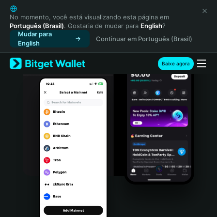
English
日本語
No momento, você está visualizando esta página em
Português (Brasil)
. Gostaria de mudar para
English
?
Tiếng Việt
Mudar para
Continuar em Português (Brasil)
Русский
English
Español (Latinoamérica)
Türkçe
Baixe agora
Italiano
Français
Deutsch
简体中文
繁體中文
Português (Portugal)
Bahasa Indonesia
ภาษาไทย
हिन्दी
বাংলা
Español
Português (Brasil)
Español (Argentina)