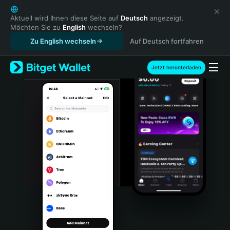
English
日本語
Aktuell wird Ihnen diese Seite auf
Deutsch
angezeigt.
Möchten Sie zu
English
wechseln?
Tiếng Việt
Zu English wechseln
Auf Deutsch fortfahren
Русский
Español (Latinoamérica)
Türkçe
Jetzt herunterladen
Italiano
Français
Deutsch
简体中文
繁體中文
Português (Portugal)
Bahasa Indonesia
ภาษาไทย
हिन्दी
বাংলা
Español
Português (Brasil)
Español (Argentina)