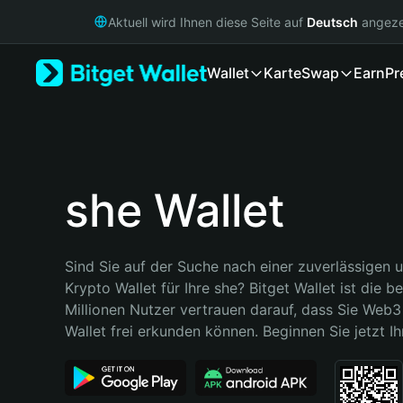
English
Aktuell wird Ihnen diese Seite auf
Deutsch
angeze
日本語
Tiếng Việt
Wallet
Karte
Swap
Earn
Pr
Русский
Español (Latinoamérica)
Türkçe
Italiano
Français
Deutsch
she Wallet
简体中文
繁體中文
Português (Portugal)
Sind Sie auf der Suche nach einer zuverlässigen u
Bahasa Indonesia
Krypto Wallet für Ihre she? Bitget Wallet ist die be
ภาษาไทย
Millionen Nutzer vertrauen darauf, dass Sie Web3 
हिन्दी
Wallet frei erkunden können. Beginnen Sie jetzt Ih
বাংলা
Español
Português (Brasil)
Español (Argentina)