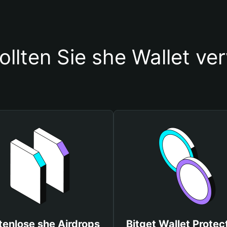
llten Sie she Wallet v
tenlose she Airdrops
Bitget Wallet Protec