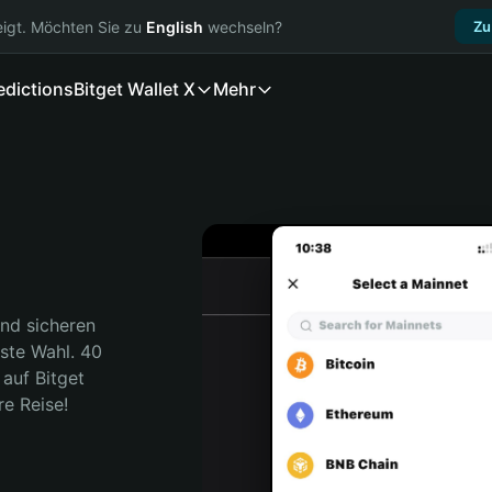
igt. Möchten Sie zu
English
wechseln?
Zu
edictions
Bitget Wallet X
Mehr
nd sicheren 
ste Wahl. 40 
auf Bitget 
re Reise!