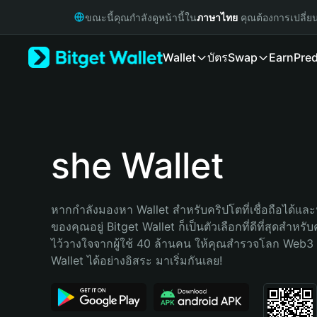
English
ขณะนี้คุณกำลังดูหน้านี้ใน
ภาษาไทย
คุณต้องการเปลี่ย
日本語
Tiếng Việt
Wallet
บัตร
Swap
Earn
Pred
Русский
Español (Latinoamérica)
Türkçe
Italiano
Français
Deutsch
she Wallet
简体中文
繁體中文
Português (Portugal)
หากกำลังมองหา Wallet สำหรับคริปโตที่เชื่อถือได้และป
Bahasa Indonesia
ของคุณอยู่ Bitget Wallet ก็เป็นตัวเลือกที่ดีที่สุดสำหร
ภาษาไทย
ไว้วางใจจากผู้ใช้ 40 ล้านคน ให้คุณสำรวจโลก Web3 
हिन्दी
Wallet ได้อย่างอิสระ มาเริ่มกันเลย!
বাংলা
Español
Português (Brasil)
Español (Argentina)