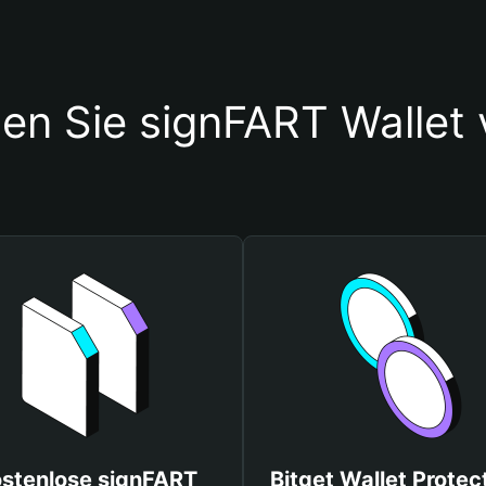
ten Sie signFART Wallet
stenlose signFART
Bitget Wallet Protec