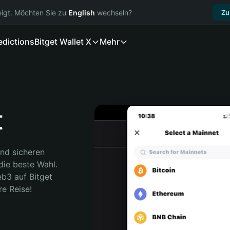
igt. Möchten Sie zu
English
wechseln?
Zu
edictions
Bitget Wallet X
Mehr
t
nd sicheren 
die beste Wahl. 
b3 auf Bitget 
re Reise!