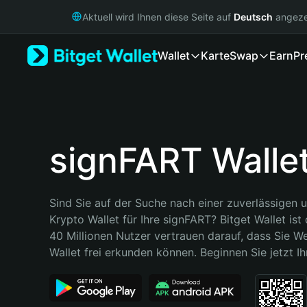
English
Aktuell wird Ihnen diese Seite auf
Deutsch
angeze
日本語
Tiếng Việt
Wallet
Karte
Swap
Earn
Pr
Русский
Español (Latinoamérica)
Türkçe
Italiano
Français
Deutsch
signFART Walle
简体中文
繁體中文
Português (Portugal)
Sind Sie auf der Suche nach einer zuverlässigen u
Bahasa Indonesia
Krypto Wallet für Ihre signFART? Bitget Wallet ist 
ภาษาไทย
40 Millionen Nutzer vertrauen darauf, dass Sie We
हिन्दी
Wallet frei erkunden können. Beginnen Sie jetzt Ih
বাংলা
Español
Português (Brasil)
Español (Argentina)