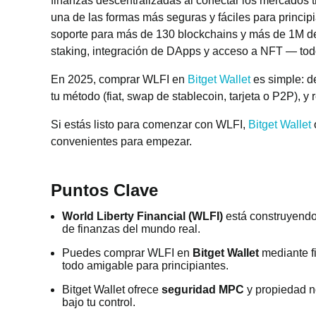
finanzas descentralizadas al conectar los mercados t
una de las formas más seguras y fáciles para princi
soporte para más de 130 blockchains y más de 1M de 
staking, integración de DApps y acceso a NFT — todo 
En 2025, comprar WLFI en
Bitget Wallet
es simple: de
tu método (fiat, swap de stablecoin, tarjeta o P2P), y
Si estás listo para comenzar con WLFI,
Bitget Wallet
convenientes para empezar.
Puntos Clave
World Liberty Financial (WLFI)
está construyendo
de finanzas del mundo real.
Puedes comprar WLFI en
Bitget Wallet
mediante fi
todo amigable para principiantes.
Bitget Wallet ofrece
seguridad MPC
y propiedad n
bajo tu control.