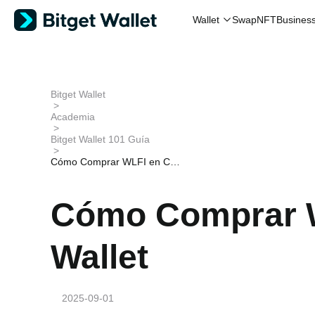
Wallet
Swap
NFT
Busines
Bitget Wallet
>
Academia
>
Bitget Wallet 101 Guía
>
Cómo Comprar WLFI en Cry
pto Wallet
Cómo Comprar W
Wallet
2025-09-01