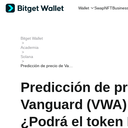
Wallet
Swap
NFT
Busines
Bitget Wallet
>
Academia
>
Solana
>
Predicción de precio de Vang
uard (VWA) 2025-2030: ¿Pod
rá el token RWA de Ripple m
antener su subida de 277x e
Predicción de pr
n Solana?
Vanguard (VWA)
¿Podrá el token