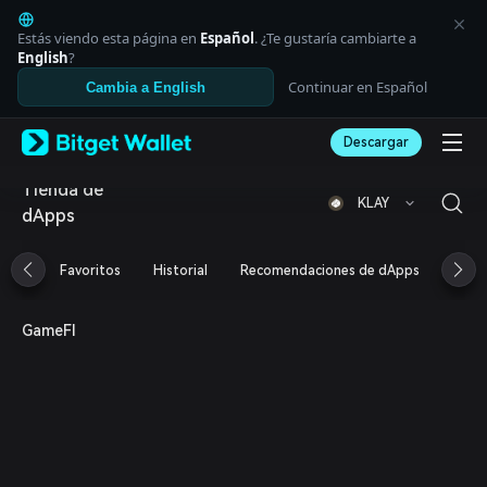
English
日本語
Estás viendo esta página en
Español
. ¿Te gustaría cambiarte a
Tiếng Việt
English
?
Русский
Continuar en Español
Cambia a English
Español (Latinoamérica)
Türkçe
Descargar
Italiano
Français
Tienda de
Deutsch
KLAY
dApps
简体中文
繁體中文
Português (Portugal)
Favoritos
Historial
Recomendaciones de dApps
Aird
Bahasa Indonesia
ภาษาไทย
العربية
GameFI
हिन्दी
বাংলা
Español
Português (Brasil)
Español (Argentina)