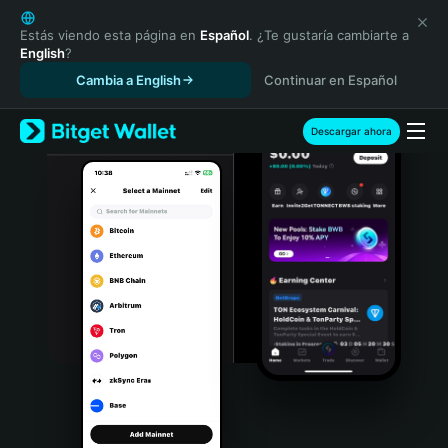
English
日本語
Estás viendo esta página en
Español
. ¿Te gustaría cambiarte a
English
?
Tiếng Việt
Cambia a English
Continuar en Español
Русский
Español (Latinoamérica)
Türkçe
Descargar ahora
Italiano
Français
Deutsch
简体中文
繁體中文
Português (Portugal)
Bahasa Indonesia
ภาษาไทย
हिन्दी
বাংলা
Español
Português (Brasil)
Español (Argentina)