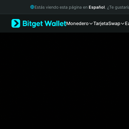
English
Estás viendo esta página en
Español
. ¿Te gustar
日本語
Tiếng Việt
Monedero
Tarjeta
Swap
E
Русский
Español (Latinoamérica)
Türkçe
Italiano
Français
Deutsch
简体中文
繁體中文
Português (Portugal)
Bahasa Indonesia
ภาษาไทย
हिन्दी
বাংলা
Español
Português (Brasil)
Español (Argentina)