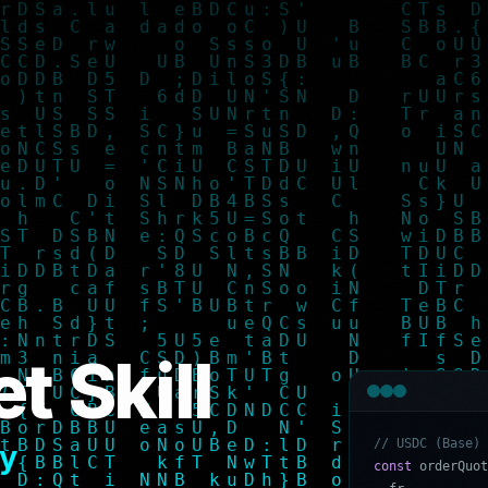
t Skill
/
/
U
S
D
C
(
B
a
s
e
)
y
c
o
n
s
t
o
r
d
e
r
Q
u
o
t