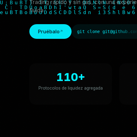
Trading rápido y sin gas, con una exper
fluida
Pruébalo
git clone git@github.co
110+
Protocolos de liquidez agregada