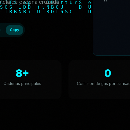
f
r
o
m
C
h
a
i
n
I
d
:
iencia de cadena cruzada
t
o
C
h
a
i
n
I
d
:
m:bitget-wallet-ai-lab/bitget-wallet-skill.git
Copy
8+
0
Cadenas principales
Comisión de gas por transa