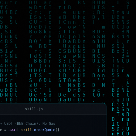
skill.js
→
U
S
D
T
(
B
N
B
C
h
a
i
n
)
,
N
o
G
a
s
e
=
a
w
a
i
t
s
k
i
l
l
.
o
r
d
e
r
Q
u
o
t
e
(
{