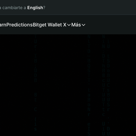
ía cambiarte a
English
?
arn
Predictions
Bitget Wallet X
Más
·
Agent Economy Hackathon
·
$30,000 Pri