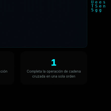
'
8
4
5
3
'
,
/
/
B
a
s
e
1
cción
Completa la operación de cadena
cruzada en una sola orden