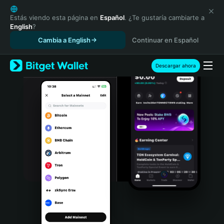
English
日本語
Estás viendo esta página en
Español
. ¿Te gustaría cambiarte a
English
?
Tiếng Việt
Cambia a English
Continuar en Español
Русский
Español (Latinoamérica)
Türkçe
Descargar ahora
Italiano
Français
Deutsch
简体中文
繁體中文
Português (Portugal)
Bahasa Indonesia
ภาษาไทย
हिन्दी
বাংলা
Español
Português (Brasil)
Español (Argentina)