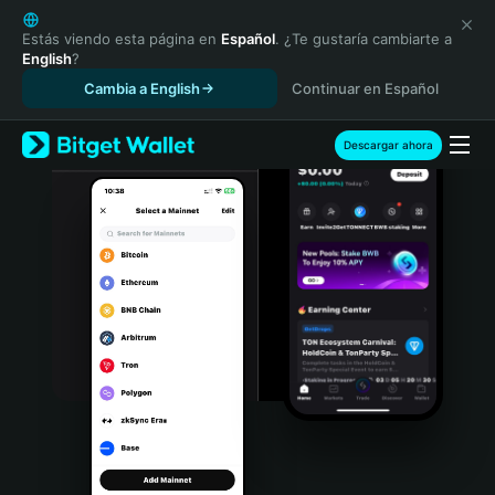
English
日本語
Estás viendo esta página en
Español
. ¿Te gustaría cambiarte a
English
?
Tiếng Việt
Cambia a English
Continuar en Español
Русский
Español (Latinoamérica)
Türkçe
Descargar ahora
Italiano
Français
Deutsch
简体中文
繁體中文
Português (Portugal)
Bahasa Indonesia
ภาษาไทย
हिन्दी
বাংলা
Español
Português (Brasil)
Español (Argentina)