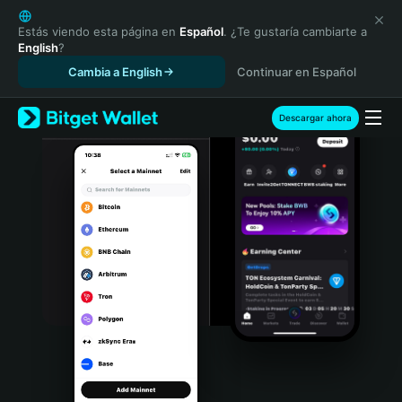
English
日本語
Estás viendo esta página en
Español
. ¿Te gustaría cambiarte a
English
?
Tiếng Việt
Cambia a English
Continuar en Español
Русский
Español (Latinoamérica)
Türkçe
Descargar ahora
Italiano
Français
Deutsch
简体中文
繁體中文
Português (Portugal)
Bahasa Indonesia
ภาษาไทย
हिन्दी
বাংলা
Español
Português (Brasil)
Español (Argentina)