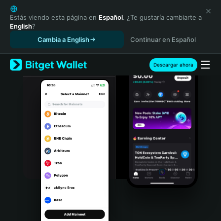
English
日本語
Estás viendo esta página en
Español
. ¿Te gustaría cambiarte a
English
?
Tiếng Việt
Cambia a English
Continuar en Español
Русский
Español (Latinoamérica)
Türkçe
Descargar ahora
Italiano
Français
Deutsch
简体中文
繁體中文
Português (Portugal)
Bahasa Indonesia
ภาษาไทย
हिन्दी
বাংলা
Español
Português (Brasil)
Español (Argentina)