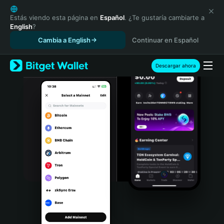
English
日本語
Estás viendo esta página en
Español
. ¿Te gustaría cambiarte a
English
?
Tiếng Việt
Cambia a English
Continuar en Español
Русский
Español (Latinoamérica)
Türkçe
Descargar ahora
Italiano
Français
Deutsch
简体中文
繁體中文
Português (Portugal)
Bahasa Indonesia
ภาษาไทย
हिन्दी
বাংলা
Español
Português (Brasil)
Español (Argentina)