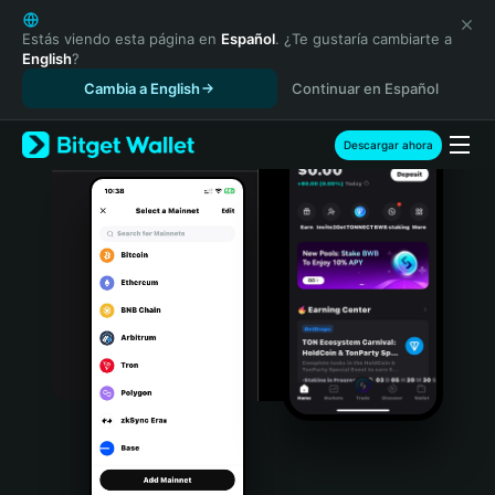
English
日本語
Estás viendo esta página en
Español
. ¿Te gustaría cambiarte a
English
?
Tiếng Việt
Cambia a English
Continuar en Español
Русский
Español (Latinoamérica)
Türkçe
Descargar ahora
Italiano
Français
Deutsch
简体中文
繁體中文
Português (Portugal)
Bahasa Indonesia
ภาษาไทย
हिन्दी
বাংলা
Español
Português (Brasil)
Español (Argentina)