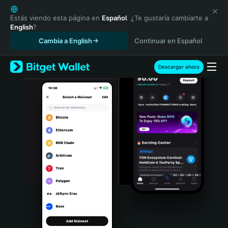
English
日本語
Estás viendo esta página en
Español
. ¿Te gustaría cambiarte a
English
?
Tiếng Việt
Cambia a English
Continuar en Español
Русский
Español (Latinoamérica)
Türkçe
Descargar ahora
Italiano
Français
Deutsch
简体中文
繁體中文
Português (Portugal)
Bahasa Indonesia
ภาษาไทย
हिन्दी
বাংলা
Español
Português (Brasil)
Español (Argentina)