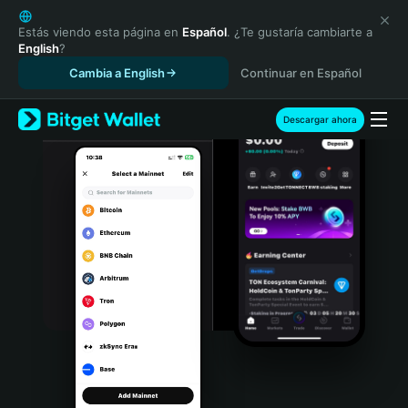
English
日本語
Estás viendo esta página en
Español
. ¿Te gustaría cambiarte a
English
?
Tiếng Việt
Cambia a English
Continuar en Español
Русский
Español (Latinoamérica)
Türkçe
Descargar ahora
Italiano
Français
Deutsch
简体中文
繁體中文
Português (Portugal)
Bahasa Indonesia
ภาษาไทย
हिन्दी
বাংলা
Español
Português (Brasil)
Español (Argentina)