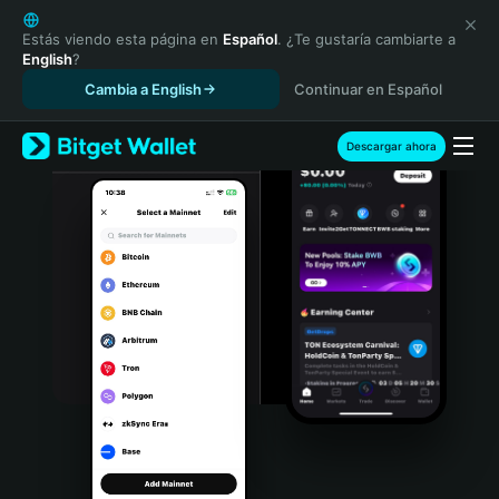
English
日本語
Estás viendo esta página en
Español
. ¿Te gustaría cambiarte a
English
?
Tiếng Việt
Cambia a English
Continuar en Español
Русский
Español (Latinoamérica)
Türkçe
Descargar ahora
Italiano
Français
Deutsch
简体中文
繁體中文
Português (Portugal)
Bahasa Indonesia
ภาษาไทย
हिन्दी
বাংলা
Español
Português (Brasil)
Español (Argentina)