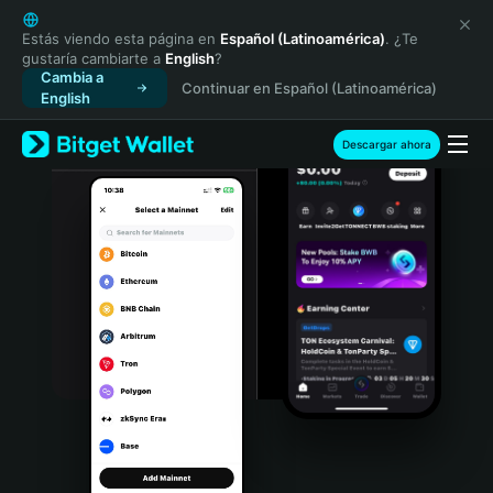
English
日本語
Estás viendo esta página en
Español (Latinoamérica)
. ¿Te
gustaría cambiarte a
English
?
Tiếng Việt
Cambia a
Continuar en Español (Latinoamérica)
Русский
English
Español (Latinoamérica)
Türkçe
Descargar ahora
Italiano
Français
Deutsch
简体中文
繁體中文
Português (Portugal)
Bahasa Indonesia
ภาษาไทย
हिन्दी
বাংলা
Español
Português (Brasil)
Español (Argentina)