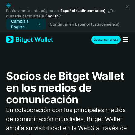
English
日本語
Estás viendo esta página en
Español (Latinoamérica)
. ¿Te
gustaría cambiarte a
English
?
Tiếng Việt
Cambia a
Continuar en Español (Latinoamérica)
Русский
English
Español (Latinoamérica)
Türkçe
Descargar ahora
Italiano
Français
Deutsch
简体中文
Socios de Bitget Wallet
繁體中文
Português (Portugal)
en los medios de
Bahasa Indonesia
comunicación
ภาษาไทย
हिन्दी
En colaboración con los principales medios
বাংলা
de comunicación mundiales, Bitget Wallet
Español
Português (Brasil)
amplía su visibilidad en la Web3 a través de
Español (Argentina)